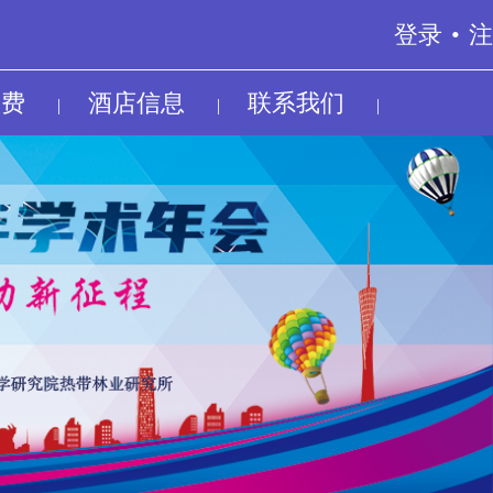
登录
•
注
议费
酒店信息
联系我们
|
|
|